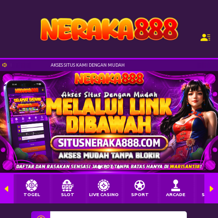
AKSES SITUS KAMI DENGAN MUDAH
TOGEL
SLOT
LIVE CASINO
SPORT
ARCADE
SABU