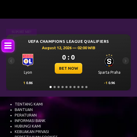
SUPORT ME!
S LEAGUE QUALIFIERS
UEFA CHAMPIONS LEA
 2026 — 02:00 WIB
August 12, 2026 
0 : 0
0 : 
Previous
Next
ET NOW
BET N
Sparta Praha
SK Sturm Graz
-1
0.96
-0.5
0.95
TENTANG KAMI
BANTUAN
PERATURAN
INFORMASI BANK
HUBUNGI KAMI
KEBIJAKAN PRIVASI