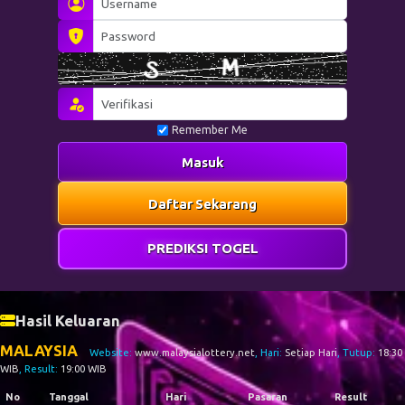
Remember Me
Masuk
Daftar Sekarang
PREDIKSI TOGEL
Hasil Keluaran
MALAYSIA
Website:
www.malaysialottery.net
, Hari:
Setiap Hari
, Tutup:
18:30
WIB
, Result:
19:00 WIB
No
Tanggal
Hari
Pasaran
Result