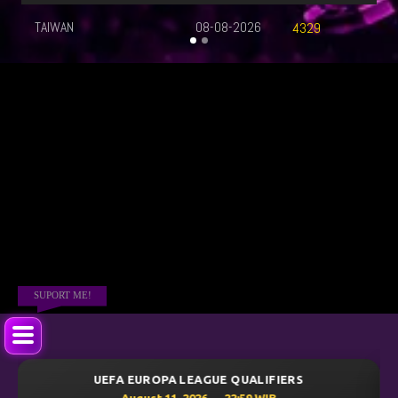
TAIWAN
08-08-2026
4329
SUPORT ME!
SPAIN LA LIGA
August 16, 2026 — 02:30 WIB