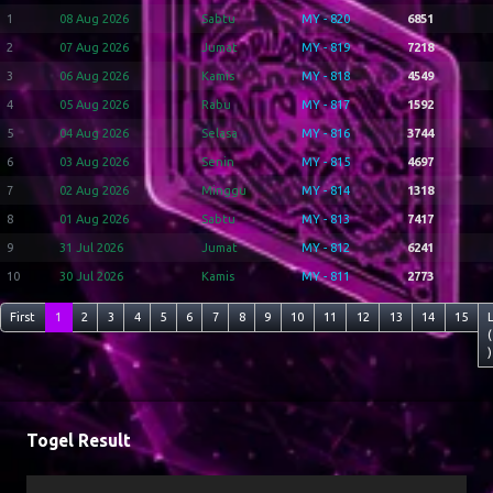
1
08 Aug 2026
Sabtu
MY - 820
6851
2
07 Aug 2026
Jumat
MY - 819
7218
3
06 Aug 2026
Kamis
MY - 818
4549
4
05 Aug 2026
Rabu
MY - 817
1592
5
04 Aug 2026
Selasa
MY - 816
3744
6
03 Aug 2026
Senin
MY - 815
4697
7
02 Aug 2026
Minggu
MY - 814
1318
8
01 Aug 2026
Sabtu
MY - 813
7417
9
31 Jul 2026
Jumat
MY - 812
6241
10
30 Jul 2026
Kamis
MY - 811
2773
First
1
2
3
4
5
6
7
8
9
10
11
12
13
14
15
(
)
Togel Result