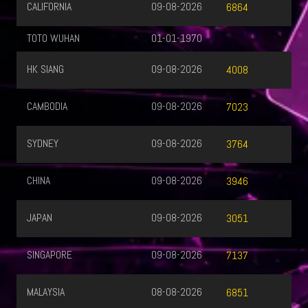
CALIFORNIA
09-08-2026
H
6864
TOTO WUHAN
01-01-1970
A
HK SIANG
09-08-2026
4008
D
CAMBODIA
09-08-2026
7023
A
SYDNEY
09-08-2026
3764
CHINA
09-08-2026
3946
JAPAN
09-08-2026
3051
SINGAPORE
09-08-2026
7137
MALAYSIA
08-08-2026
6851